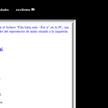
lidades
escríbeme
r el fichero "Ella baila sola - Por ti" en tu PC, usa
es del reproductor de audio situado a la izquierda.
ti
,
r,
es