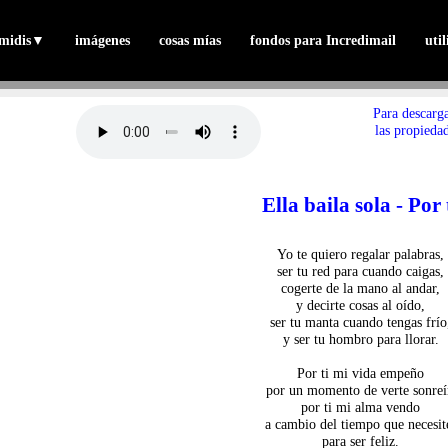
midis
▼
imágenes
cosas mías
fondos para Incredimail
uti
Para descarga
las propiedad
Ella baila sola - Por 
Yo te quiero regalar palabras,
ser tu red para cuando caigas,
cogerte de la mano al andar,
y decirte cosas al oído,
ser tu manta cuando tengas frío
y ser tu hombro para llorar.
Por ti mi vida empeño
por un momento de verte sonreí
por ti mi alma vendo
a cambio del tiempo que necesit
para ser feliz.