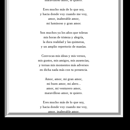
maravilloso amor, te quiero.
Eres mucho más de lo que soy,
y hacia donde voy cuando me voy,
amor, inalterable amor,
mi luminoso y gran amor.
Son muchos ya los años que toleras
mis horas de tristeza y alegría,
la dura realidad y las quimeras,
y un amplio repertorio de manías.
Convocas mis ideas y mis versos,
mis gustos, mis amigos, mis ausencias,
y tornas mis momentos más adversos
en dicha nada más con tu presencia.
Amor, amor, mi gran amor,
mi buen amor, mi alero...
amor, mi venturero amor,
maravilloso amor, te quiero.
Eres mucho más de lo que soy,
y hacia donde voy cuando me voy,
amor, inalterable amor,
mi luminoso y gran amor.