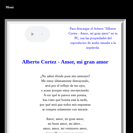
Menú
Para descargar el fichero "Alberto
Cortez - Amor, mi gran amor" en tu
PC, usa las propiedades del
reproductor de audio situado a la
izquierda.
Alberto Cortez - Amor, mi gran amor
¿No sabes dónde puse mis anteojos?
Me estoy últimamente distrayendo,
será por el reflejo de tus ojos,
o acaso porque estoy envejeciendo.
A ver qué te parece este poema,
has visto qué bonita está la tarde,
por qué será que todos mis esquemas
se rompen solamente con mirarte.
Amor, amor, mi gran amor,
mi buen amor, mi alero...
amor, amor, mi venturero amor,