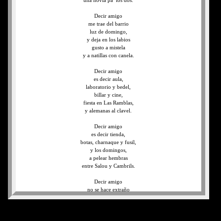
una novia pa’ los dos.
Decir amigo
me trae del barrio
luz de domingo,
y deja en los labios
gusto a mistela
y a natillas con canela.
Decir amigo
es decir aula,
laboratorio y bedel,
billar y cine,
fiesta en Las Ramblas,
y alemanas al clavel.
Decir amigo
es decir tienda,
botas, charnaque y fusil,
y los domingos,
a pelear hembras
entre Salou y Cambrils.
Decir amigo
no se hace extraño
cuando se tiene
sed de veinte años,
y pocas ’pelas’,