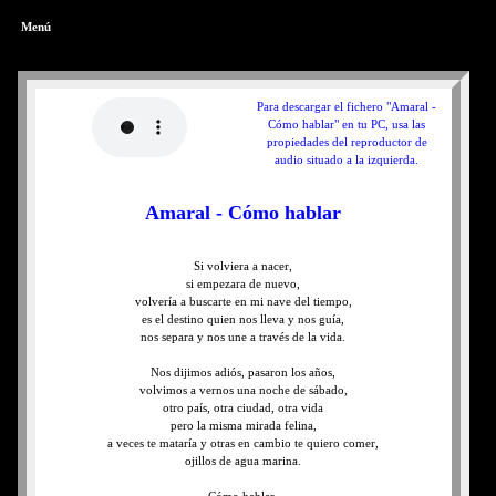
Menú
Para descargar el fichero "Amaral -
Cómo hablar" en tu PC, usa las
propiedades del reproductor de
audio situado a la izquierda.
Amaral - Cómo hablar
Si volviera a nacer,
si empezara de nuevo,
volvería a buscarte en mi nave del tiempo,
es el destino quien nos lleva y nos guía,
nos separa y nos une a través de la vida.
Nos dijimos adiós, pasaron los años,
volvimos a vernos una noche de sábado,
otro país, otra ciudad, otra vida
pero la misma mirada felina,
a veces te mataría y otras en cambio te quiero comer,
ojillos de agua marina.