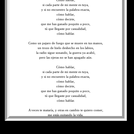
Cómo hablar,
si cada parte de mi mente es tuya,
y si no encuentro la palabra exacta,
cómo hablar,
cómo decirte,
que me has ganado poquito a poco,
tú que llegaste por casualidad,
cómo hablar.
Como un pajaro de fuego que se muere en tus manos,
un trozo de hielo deshecho en los labios,
la radio sigue sonando, la guerra ya acabó,
pero las ojeras no se han apagado aún.
Cómo hablar,
si cada parte de mi mente es tuya,
y si no encuentro la palabra exacta,
cómo hablar,
cómo decirte,
que me has ganado poquito a poco,
tú que llegaste por casualidad,
cómo hablar.
A veces te mataría, y otras en cambio te quiero comer,
me estás quitando la vida.
Cómo hablar,
si cada parte de mi mente es tuya,