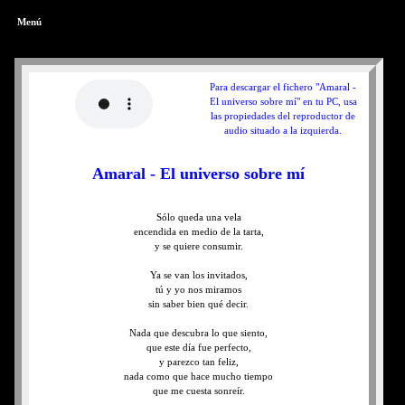
Menú
Para descargar el fichero "Amaral -
El universo sobre mí" en tu PC, usa
las propiedades del reproductor de
audio situado a la izquierda.
Amaral - El universo sobre mí
Sólo queda una vela
encendida en medio de la tarta,
y se quiere consumir.
Ya se van los invitados,
tú y yo nos miramos
sin saber bien qué decir.
Nada que descubra lo que siento,
que este día fue perfecto,
y parezco tan feliz,
nada como que hace mucho tiempo
que me cuesta sonreír.