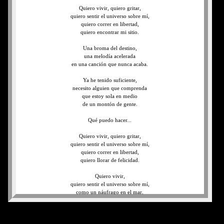
Quiero vivir, quiero gritar,
quiero sentir el universo sobre mí,
quiero correr en libertad,
quiero encontrar mi sitio.
Una broma del destino,
una melodía acelerada
en una canción que nunca acaba.
Ya he tenido suficiente,
necesito alguien que comprenda
que estoy sola en medio
de un montón de gente.
Qué puedo hacer...
Quiero vivir, quiero gritar,
quiero sentir el universo sobre mí,
quiero correr en libertad,
quiero llorar de felicidad.
Quiero vivir,
quiero sentir el universo sobre mí,
como un náufrago en el mar,
quiero encontrar mi sitio,
sólo encontrar mi sitio.