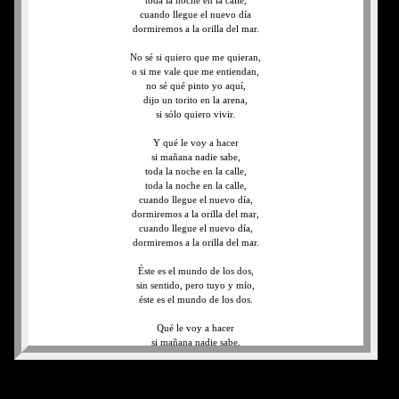
toda la noche en la calle,
cuando llegue el nuevo día
dormiremos a la orilla del mar.
No sé si quiero que me quieran,
o si me vale que me entiendan,
no sé qué pinto yo aquí,
dijo un torito en la arena,
si sólo quiero vivir.
Y qué le voy a hacer
si mañana nadie sabe,
toda la noche en la calle,
toda la noche en la calle,
cuando llegue el nuevo día,
dormiremos a la orilla del mar,
cuando llegue el nuevo día,
dormiremos a la orilla del mar.
Éste es el mundo de los dos,
sin sentido, pero tuyo y mío,
éste es el mundo de los dos.
Qué le voy a hacer
si mañana nadie sabe,
qué voy a hacer
si el futuro está en el aire,
toda la noche en la calle,