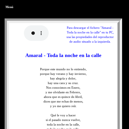
Menú
Para descargar el fichero "Amaral -
Toda la noche en la calle" en tu PC,
usa las propiedades del reproductor
de audio situado a la izquierda.
Amaral - Toda la noche en la calle
Porque este mundo no lo entiendo,
porque hay verano y hay invierno,
hay alegría y dolor,
hay una cara y su cruz.
Nos conocimos en Enero,
y me olvidaste en Febrero,
ahora que es quince de Abril,
dices que me echas de menos,
y yo me quiero reír.
Qué le voy a hacer
si el pasado nunca vuelve,
toda la noche en la calle,