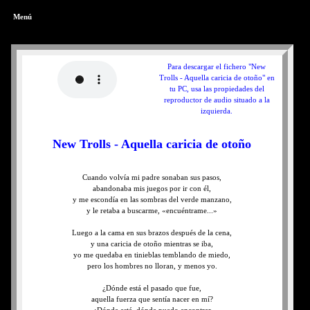
Menú
Para descargar el fichero "New
Trolls - Aquella caricia de otoño" en
tu PC, usa las propiedades del
reproductor de audio situado a la
izquierda.
New Trolls - Aquella caricia de otoño
Cuando volvía mi padre sonaban sus pasos,
abandonaba mis juegos por ir con él,
y me escondía en las sombras del verde manzano,
y le retaba a buscarme, «encuéntrame...»
Luego a la cama en sus brazos después de la cena,
y una caricia de otoño mientras se iba,
yo me quedaba en tinieblas temblando de miedo,
pero los hombres no lloran, y menos yo.
¿Dónde está el pasado que fue,
aquella fuerza que sentía nacer en mí?