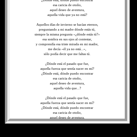
¿Dónde está, dónde puedo encontrar
esa caricia de otoño,
aquel deseo de aventura,
aquella vida que ya no está?
Aquellos días de invierno se hacían eternos,
preguntando a mi madre dónde estás tú,
siempre la misma pregunta «¿dónde estás tú?»
esa sombra en sus ojos al contestar,
y comprendía esa triste mirada en mi madre,
me decía «él ya no está...»,
sólo podía decir que me faltas tú.
¿Dónde está el pasado que fue,
aquella fuerza que sentía nacer en mí?
¿Dónde está, dónde puedo encontrar
esa caricia de otoño,
aquel deseo de aventura,
aquella vida que...?
¿Dónde está el pasado que fue,
aquella fuerza que sentía nacer en mí?
¿Dónde está, dónde puedo encontrar
esa caricia de otoño,
aquel deseo de aventura,
aquella vida que ya no está?