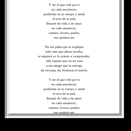
Y ser el que vele por ti
en cada anochecer,
perderme en tu cuerpo y sentir
el roce de tu piel,
llenarte de vida y de amor
en cada amanecer,
camino, locura, pasión,
eso quisiera ser.
No me pidas que te explique
todo esto que ahora escribo,
ni siquiera yo lo acierto a comprender,
sólo intento que en mí veas
a ese amigo que se entrega
sin excusas, sin fronteras ni interés.
Y ser el que vele por ti
en cada anochecer,
perderme en tu cuerpo y sentir
el roce de tu piel,
llenarte de vida y de amor
en cada amanecer,
camino, locura, pasión,
eso quisiera ser.
Y ser el que vele por ti...