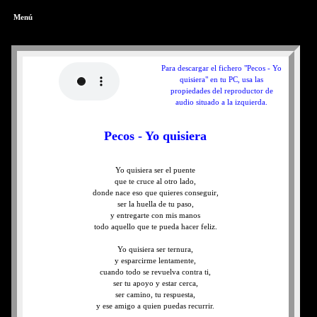
Menú
Para descargar el fichero "Pecos - Yo
quisiera" en tu PC, usa las
propiedades del reproductor de
audio situado a la izquierda.
Pecos - Yo quisiera
Yo quisiera ser el puente
que te cruce al otro lado,
donde nace eso que quieres conseguir,
ser la huella de tu paso,
y entregarte con mis manos
todo aquello que te pueda hacer feliz.
Yo quisiera ser ternura,
y esparcirme lentamente,
cuando todo se revuelva contra ti,
ser tu apoyo y estar cerca,
ser camino, tu respuesta,
y ese amigo a quien puedas recurrir.