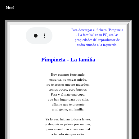
Menú
Para descargar el fichero "Pimpinela
- La familia" en tu PC, usa las
propiedades del reproductor de
audio situado a la izquierda.
Pimpinela - La familia
Hoy estamos festejando,
entra ya, no tengas miedo,
no te asustes que no muerden,
somos pocos, pero buenos.
Pasa y tómate una copa,
que hay lugar para otra silla,
déjame que te presente
a mi gente, mi familia.
Ya lo ves, hablan todos a la vez,
y después se pelean por un mes,
pero cuando las cosas van mal
a tu lado siempre están.