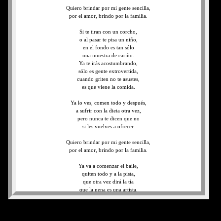
Quiero brindar por mi gente sencilla,
por el amor, brindo por la familia.
Si te tiran con un corcho,
o al pasar te pisa un niño,
en el fondo es tan sólo
una muestra de cariño.
Ya te irás acostumbrando,
sólo es gente extrovertida,
cuando griten no te asustes,
es que viene la comida.
Ya lo ves, comen todo y después,
a sufrir con la dieta otra vez,
pero nunca te dicen que no
si les vuelves a ofrecer.
Quiero brindar por mi gente sencilla,
por el amor, brindo por la familia.
Ya va a comenzar el baile,
quiten todo y a la pista,
que otra vez dirá la tía
que la nena es una artista.
Ves que yo te lo decía,
al final se puso bueno,
como dice el abuelo,