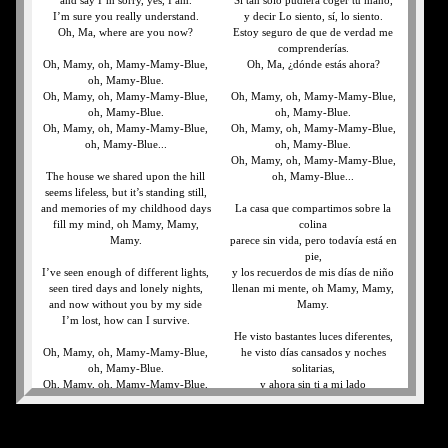
and say I’m sorry, yes, I am.
Si tan sólo pudiera coger tu mano,
I’m sure you really understand.
y decir Lo siento, sí, lo siento.
Oh, Ma, where are you now?
Estoy seguro de que de verdad me
comprenderías.
Oh, Mamy, oh, Mamy-Mamy-Blue,
Oh, Ma, ¿dónde estás ahora?
oh, Mamy-Blue.
Oh, Mamy, oh, Mamy-Mamy-Blue,
Oh, Mamy, oh, Mamy-Mamy-Blue,
oh, Mamy-Blue.
oh, Mamy-Blue.
Oh, Mamy, oh, Mamy-Mamy-Blue,
Oh, Mamy, oh, Mamy-Mamy-Blue,
oh, Mamy-Blue...
oh, Mamy-Blue.
Oh, Mamy, oh, Mamy-Mamy-Blue,
The house we shared upon the hill
oh, Mamy-Blue...
seems lifeless, but it’s standing still,
and memories of my childhood days
La casa que compartimos sobre la
fill my mind, oh Mamy, Mamy,
colina
Mamy.
parece sin vida, pero todavía está en
pie,
I’ve seen enough of different lights,
y los recuerdos de mis días de niño
seen tired days and lonely nights,
llenan mi mente, oh Mamy, Mamy,
and now without you by my side
Mamy.
I’m lost, how can I survive.
He visto bastantes luces diferentes,
Oh, Mamy, oh, Mamy-Mamy-Blue,
he visto días cansados y noches
oh, Mamy-Blue.
solitarias,
Oh, Mamy, oh, Mamy-Mamy-Blue,
y ahora sin ti a mi lado
oh, Mamy-Blue.
estoy perdido, cómo puedo
Oh, Mamy, oh, Mamy-Mamy-Blue,
sobrevivir.
oh, Mamy-Blue...