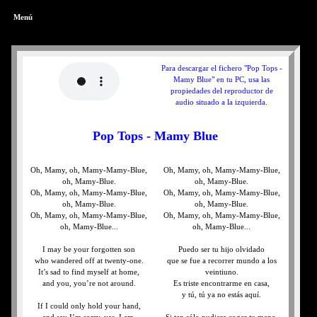
Menú
Para descargar el fichero "Pop Tops -
Mamy Blue" en tu PC, usa las
propiedades del reproductor de
audio situado a la izquierda.
Pop Tops - Mamy Blue
Oh, Mamy, oh, Mamy-Mamy-Blue,
Oh, Mamy, oh, Mamy-Mamy-Blue,
oh, Mamy-Blue.
oh, Mamy-Blue.
Oh, Mamy, oh, Mamy-Mamy-Blue,
Oh, Mamy, oh, Mamy-Mamy-Blue,
oh, Mamy-Blue.
oh, Mamy-Blue.
Oh, Mamy, oh, Mamy-Mamy-Blue,
Oh, Mamy, oh, Mamy-Mamy-Blue,
oh, Mamy-Blue...
oh, Mamy-Blue...
I may be your forgotten son
Puedo ser tu hijo olvidado
who wandered off at twenty-one.
que se fue a recorrer mundo a los
It’s sad to find myself at home,
veintiuno.
and you, you’re not around.
Es triste encontrarme en casa,
y tú, tú ya no estás aquí.
If I could only hold your hand,