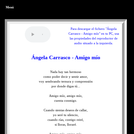
Menú
Para descargar el fichero "Ángela
Carrasco - Amigo mío" en tu PC, usa
las propiedades del reproductor de
audio situado a la izquierda.
Ángela Carrasco - Amigo mío
Nada hay tan hermoso
como poder decir y sentir amor,
voy sembrando ternura y comprensión
por donde digas tú...
Amigo mío, amigo mío,
cuenta conmigo.
Cuando sientas deseos de callar,
yo seré tu silencio,
cuando rías, contigo reiré,
si lloras, lloraré.