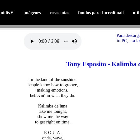
midis
▼
imágenes
cosas mías
fondos para Incredimail
uti
Para descarg
tu PC, usa la
Tony Esposito - Kalimba 
In the land of the sunshine
people know how to groove,
making emotions,
believin’ in what they do.
Kalimba de luna
take me tonight,
show me the way
to get right on time.
E.O.U.A.
onda, wave,