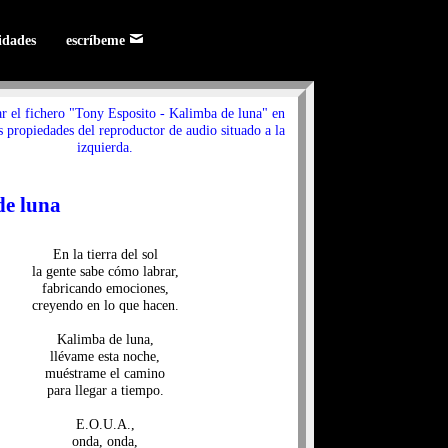
lidades
escríbeme
ar el fichero "Tony Esposito - Kalimba de luna" en
s propiedades del reproductor de audio situado a la
izquierda.
de luna
En la tierra del sol
la gente sabe cómo labrar,
fabricando emociones,
creyendo en lo que hacen.
Kalimba de luna,
llévame esta noche,
muéstrame el camino
para llegar a tiempo.
E.O.U.A.,
onda, onda,