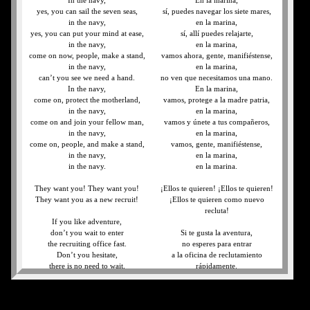
In the navy,
En la marina,
yes, you can sail the seven seas,
sí, puedes navegar los siete mares,
in the navy,
en la marina,
yes, you can put your mind at ease,
sí, allí puedes relajarte,
in the navy,
en la marina,
come on now, people, make a stand,
vamos ahora, gente, manifiéstense,
in the navy,
en la marina,
can’t you see we need a hand.
no ven que necesitamos una mano.
In the navy,
En la marina,
come on, protect the motherland,
vamos, protege a la madre patria,
in the navy,
en la marina,
come on and join your fellow man,
vamos y únete a tus compañeros,
in the navy,
en la marina,
come on, people, and make a stand,
vamos, gente, manifiéstense,
in the navy,
en la marina,
in the navy.
en la marina.
They want you! They want you!
¡Ellos te quieren! ¡Ellos te quieren!
They want you as a new recruit!
¡Ellos te quieren como nuevo
recluta!
If you like adventure,
don’t you wait to enter
Si te gusta la aventura,
the recruiting office fast.
no esperes para entrar
Don’t you hesitate,
a la oficina de reclutamiento
there is no need to wait,
rápidamente.
they’re signing up new seamen fast.
No lo dudes,
Maybe you are too young to join up
no hay necesidad de esperar,
today,
están reclutando nuevos marineros