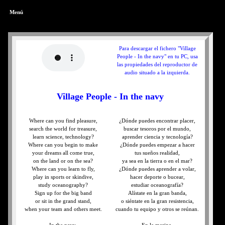
Menú
Para descargar el fichero "Village
People - In the navy" en tu PC, usa
las propiedades del reproductor de
audio situado a la izquierda.
Village People - In the navy
Where can you find pleasure,
¿Dónde puedes encontrar placer,
search the world for treasure,
buscar tesoros por el mundo,
learn science, technology?
aprender ciencia y tecnología?
Where can you begin to make
¿Dónde puedes empezar a hacer
your dreams all come true,
tus sueños realidad,
on the land or on the sea?
ya sea en la tierra o en el mar?
Where can you learn to fly,
¿Dónde puedes aprender a volar,
play in sports or skindive,
hacer deporte o bucear,
study oceanography?
estudiar oceanografía?
Sign up for the big band
Alístate en la gran banda,
or sit in the grand stand,
o siéntate en la gran resistencia,
when your team and others meet.
cuando tu equipo y otros se reúnan.