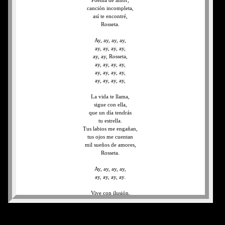
Poema de amor,
canción incompleta,
así te encontré,
Rosseta.
Ay, ay, ay, ay,
ay, ay, ay, ay,
ay, ay, Rosseta,
ay, ay, ay, ay,
ay, ay, ay, ay,
ay, ay, ay, ay,
La vida te llama,
sigue con ella,
que un día tendrás
tu estrella.
Tus labios me engañan,
tus ojos me cuentan
mil sueños de amores,
Rosseta.
Ay, ay, ay, ay,
ay, ay, ay, ay.
Vive con ilusión,
que el corazón
nunca se muere,
y no vuelvas nunca