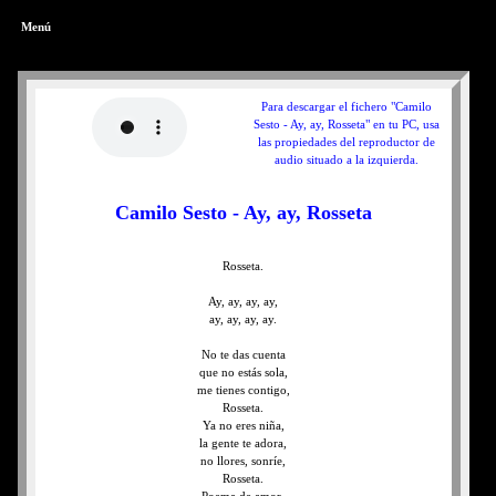
Menú
Para descargar el fichero "Camilo
Sesto - Ay, ay, Rosseta" en tu PC, usa
las propiedades del reproductor de
audio situado a la izquierda.
Camilo Sesto - Ay, ay, Rosseta
Rosseta.
Ay, ay, ay, ay,
ay, ay, ay, ay.
No te das cuenta
que no estás sola,
me tienes contigo,
Rosseta.
Ya no eres niña,
la gente te adora,
no llores, sonríe,
Rosseta.