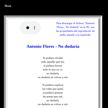
Menú
Para descargar el fichero "Antonio
Flores - No dudaría" en tu PC, usa
las propiedades del reproductor de
audio situado a la izquierda.
Antonio Flores - No dudaría
Si pudiera olvidar
todo aquello que fuí,
si pudiera borrar
todo lo que yo vi,
no dudaría,
no dudaría en volver a reír.
Si pudiera explicar
las vidas que quité,
si pudiera quemar
las armas que usé,
no dudaría,
no dudaría en volver a reír.