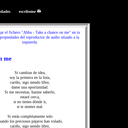
lidades
escríbeme
gar el fichero "Abba - Take a chance on me" en tu
 propiedades del reproductor de audio situado a la
izquierda.
on me
Si cambias de idea,
soy la primera en la lista,
cariño, sigo siendo libre,
dame una oportunidad.
Si me necesitas, hazme saberlo,
estaré cerca,
si no tienes dónde ir,
si te sientes mal.
Si estás completamente solo
uando los preciosos pájaros han volado,
cariño, sigo siendo libre,