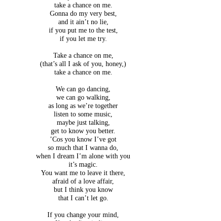
take a chance on me.
Gonna do my very best,
and it ain’t no lie,
if you put me to the test,
if you let me try.
Take a chance on me,
(that’s all I ask of you, honey,)
take a chance on me.
We can go dancing,
we can go walking,
as long as we’re together
listen to some music,
maybe just talking,
get to know you better.
’Cos you know I’ve got
so much that I wanna do,
when I dream I’m alone with you
it’s magic.
You want me to leave it there,
afraid of a love affair,
but I think you know
that I can’t let go.
If you change your mind,