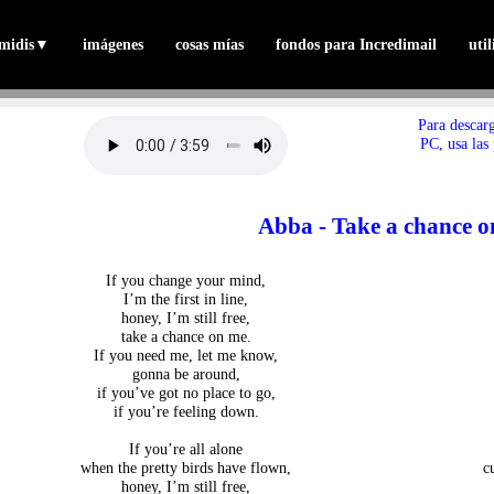
midis
▼
imágenes
cosas mías
fondos para Incredimail
uti
Para descar
PC, usa las
Abba - Take a chance 
If you change your mind,
I’m the first in line,
honey, I’m still free,
take a chance on me.
If you need me, let me know,
gonna be around,
if you’ve got no place to go,
if you’re feeling down.
If you’re all alone
when the pretty birds have flown,
c
honey, I’m still free,