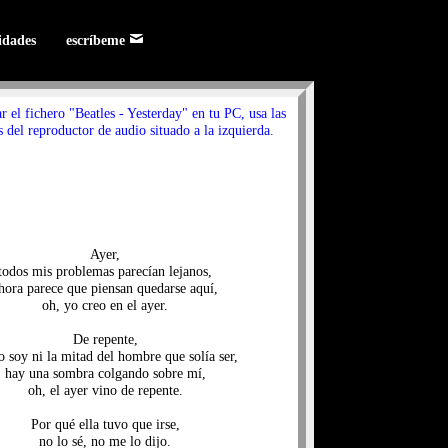
lidades
escríbeme
r el fichero "Beatles - Yesterday" en tu PC, usa las
 del reproductor de audio situado a la izquierda.
Ayer,
todos mis problemas parecían lejanos,
hora parece que piensan quedarse aquí,
oh, yo creo en el ayer.
De repente,
o soy ni la mitad del hombre que solía ser,
hay una sombra colgando sobre mí,
oh, el ayer vino de repente.
Por qué ella tuvo que irse,
no lo sé, no me lo dijo.