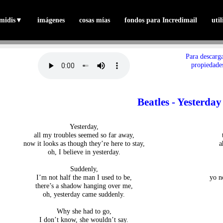
midis
▼
imágenes
cosas mías
fondos para Incredimail
uti
Para descarga
propiedades
Beatles - Yesterday
Yesterday,
all my troubles seemed so far away,
now it looks as though they’re here to stay,
a
oh, I believe in yesterday.
Suddenly,
I’m not half the man I used to be,
yo n
there’s a shadow hanging over me,
oh, yesterday came suddenly.
Why she had to go,
I don’t know, she wouldn’t say.