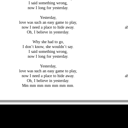
I said something wrong,
now I long for yesterday.
Yesterday,
love was such an easy game to play,
now I need a place to hide away.
a
Oh, I believe in yesterday.
Why she had to go,
I don’t know, she wouldn’t say.
I said something wrong,
now I long for yesterday.
Yesterday,
love was such an easy game to play,
now I need a place to hide away.
a
Oh, I believe in yesterday.
Mm mm mm mm mm mm mm.