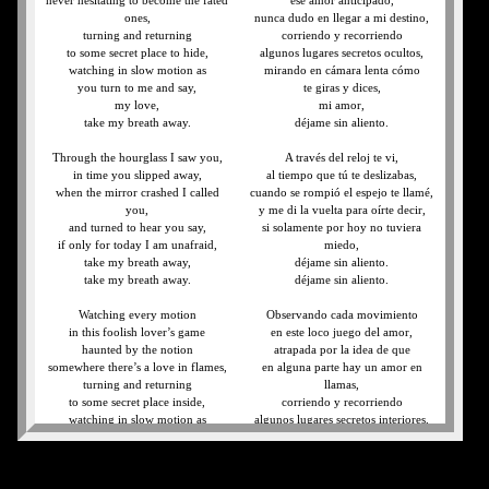
never hesitating to become the fated
ese amor anticipado,
ones,
nunca dudo en llegar a mi destino,
turning and returning
corriendo y recorriendo
to some secret place to hide,
algunos lugares secretos ocultos,
watching in slow motion as
mirando en cámara lenta cómo
you turn to me and say,
te giras y dices,
my love,
mi amor,
take my breath away.
déjame sin aliento.
Through the hourglass I saw you,
A través del reloj te vi,
in time you slipped away,
al tiempo que tú te deslizabas,
when the mirror crashed I called
cuando se rompió el espejo te llamé,
you,
y me di la vuelta para oírte decir,
and turned to hear you say,
si solamente por hoy no tuviera
if only for today I am unafraid,
miedo,
take my breath away,
déjame sin aliento.
take my breath away.
déjame sin aliento.
Watching every motion
Observando cada movimiento
in this foolish lover’s game
en este loco juego del amor,
haunted by the notion
atrapada por la idea de que
somewhere there’s a love in flames,
en alguna parte hay un amor en
turning and returning
llamas,
to some secret place inside,
corriendo y recorriendo
watching in slow motion as
algunos lugares secretos interiores,
you turn my way and say,
mirando en cámara lenta cómo
take my breath away,
te giras hacia mí y dices,
my love, take my breath away.
déjame sin aliento,