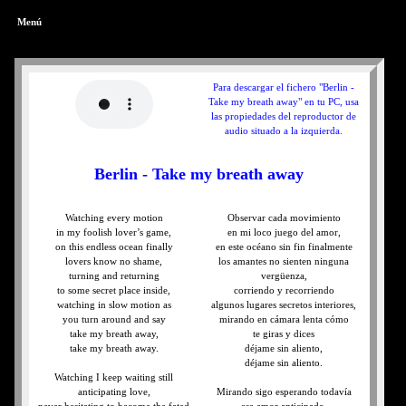
Menú
Para descargar el fichero "Berlin -
Take my breath away" en tu PC, usa
las propiedades del reproductor de
audio situado a la izquierda.
Berlin - Take my breath away
Watching every motion
Observar cada movimiento
in my foolish lover’s game,
en mi loco juego del amor,
on this endless ocean finally
en este océano sin fin finalmente
lovers know no shame,
los amantes no sienten ninguna
turning and returning
vergüenza,
to some secret place inside,
corriendo y recorriendo
watching in slow motion as
algunos lugares secretos interiores,
you turn around and say
mirando en cámara lenta cómo
take my breath away,
te giras y dices
take my breath away.
déjame sin aliento,
déjame sin aliento.
Watching I keep waiting still
anticipating love,
Mirando sigo esperando todavía