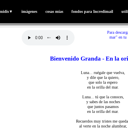
midis
▼
imágenes
cosas mías
fondos para Incredimail
uti
Para descarg
mar" en tu 
Bienvenido Granda - En la ori
Luna... ruégale que vuelva,
y dile que la quiero,
que solo la espero
en la orilla del mar.
Luna... tú que la conoces,
y sabes de las noches
que juntos pasamos
en la orilla del mar.
Recuerdos muy tristes me qued
al verte en la noche alumbrar,