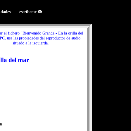
lidades
escríbeme
ar el fichero "Bienvenido Granda - En la orilla del
PC, usa las propiedades del reproductor de audio
situado a la izquierda.
lla del mar
an