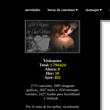
novedades
letras de canciones
▼
mensajes
▼
Visitantes
Total:
1.794.624
Ahora:
8
Hoy:
59
Ayer:
852
2715 canciones, 2985 imágenes
gráficas, 1647 midis y 1650 mensajes
variados, 2427 fondos para Incredimail
y Outlook...
Por el tema de los audios, recomiendo