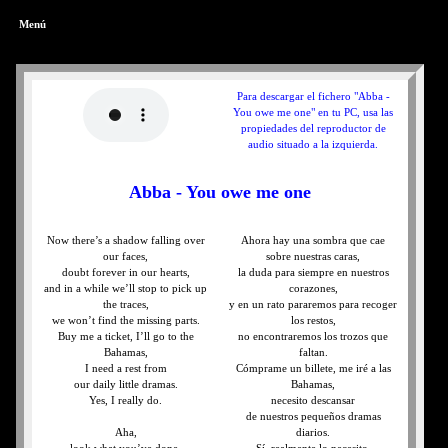
Menú
Para descargar el fichero "Abba -
You owe me one" en tu PC, usa las
propiedades del reproductor de
audio situado a la izquierda.
Abba - You owe me one
Now there’s a shadow falling over
Ahora hay una sombra que cae
our faces,
sobre nuestras caras,
doubt forever in our hearts,
la duda para siempre en nuestros
and in a while we’ll stop to pick up
corazones,
the traces,
y en un rato pararemos para recoger
we won’t find the missing parts.
los restos,
Buy me a ticket, I’ll go to the
no encontraremos los trozos que
Bahamas,
faltan.
I need a rest from
Cómprame un billete, me iré a las
our daily little dramas.
Bahamas,
Yes, I really do.
necesito descansar
de nuestros pequeños dramas
Aha,
diarios.