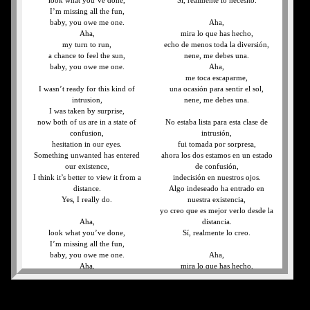
look what you’ve done,
Sí, realmente lo necesito.
I’m missing all the fun,
baby, you owe me one.
Aha,
Aha,
mira lo que has hecho,
my turn to run,
echo de menos toda la diversión,
a chance to feel the sun,
nene, me debes una.
baby, you owe me one.
Aha,
me toca escaparme,
I wasn’t ready for this kind of
una ocasión para sentir el sol,
intrusion,
nene, me debes una.
I was taken by surprise,
now both of us are in a state of
No estaba lista para esta clase de
confusion,
intrusión,
hesitation in our eyes.
fui tomada por sorpresa,
Something unwanted has entered
ahora los dos estamos en un estado
our existence,
de confusión,
I think it’s better to view it from a
indecisión en nuestros ojos.
distance.
Algo indeseado ha entrado en
Yes, I really do.
nuestra existencia,
yo creo que es mejor verlo desde la
Aha,
distancia.
look what you’ve done,
Sí, realmente lo creo.
I’m missing all the fun,
baby, you owe me one.
Aha,
Aha,
mira lo que has hecho,
my turn to run,
echo de menos toda la diversión,
a chance to feel the sun,
nene, me debes una.
baby, you owe me one.
Aha,