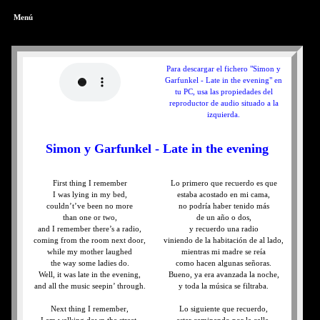
Menú
Para descargar el fichero "Simon y
Garfunkel - Late in the evening" en
tu PC, usa las propiedades del
reproductor de audio situado a la
izquierda.
Simon y Garfunkel - Late in the evening
First thing I remember
Lo primero que recuerdo es que
I was lying in my bed,
estaba acostado en mi cama,
couldn’t’ve been no more
no podría haber tenido más
than one or two,
de un año o dos,
and I remember there’s a radio,
y recuerdo una radio
coming from the room next door,
viniendo de la habitación de al lado,
while my mother laughed
mientras mi madre se reía
the way some ladies do.
como hacen algunas señoras.
Well, it was late in the evening,
Bueno, ya era avanzada la noche,
and all the music seepin’ through.
y toda la música se filtraba.
Next thing I remember,
Lo siguiente que recuerdo,