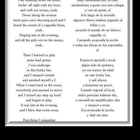
I am walking down the street,
estar caminando por la calle,
feelin’ all right with my boys
sintiéndome a gusto con mis colegas
and with my troops, yeah.
y con mi gente, sí.
Down along the avenue
A lo largo de la avenida
some guys were shooting pool and I
algunos chicos estaban jugando al
heard the sound of a cappella blues,
billar y yo
yeah.
escuché el sonido de un blues a
Singing late in the evening,
cappella, sí.
and all the girls out on the stoops,
Cantando avanzada la noche
yeah.
y todas las chicas en los soportales,
sí.
Then I learned to play
some lead guitar,
Entonces aprendí a tocar
I was underage
algún solo de guitarra,
in this funky bar,
yo era menor de edad
and I stepped outside
en este funky bar,
and smoked myself a J.
y salí afuera
When I come back to the room,
a fumarme un porro.
everybody just seemed to move,
Cuando regresé al local,
and I turned my amp up loud
todos parecían haberse ido,
and began to play.
y encendí mi amplificador alto
It was late in the evening,
y empecé a tocar.
and I blew that room away.
Era avanzada la noche,
y dejé ese sitio.
First thing I remember
when you came into my life,
Lo primero que recuerdo
said, I’m gonna get that girl,
cuando llegaste a mi vida,
no matter what I do.
dije, voy a conseguir a esa chica,