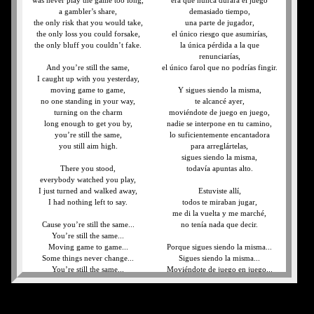
was never play the game too long,
era que nunca durara el juego
a gambler’s share,
demasiado tiempo,
the only risk that you would take,
una parte de jugador,
the only loss you could forsake,
el único riesgo que asumirías,
the only bluff you couldn’t fake.
la única pérdida a la que
renunciarías,
And you’re still the same,
el único farol que no podrías fingir.
I caught up with you yesterday,
moving game to game,
Y sigues siendo la misma,
no one standing in your way,
te alcancé ayer,
turning on the charm
moviéndote de juego en juego,
long enough to get you by,
nadie se interpone en tu camino,
you’re still the same,
lo suficientemente encantadora
you still aim high.
para arreglártelas,
sigues siendo la misma,
There you stood,
todavía apuntas alto.
everybody watched you play,
I just turned and walked away,
Estuviste allí,
I had nothing left to say.
todos te miraban jugar,
me di la vuelta y me marché,
Cause you’re still the same...
no tenía nada que decir.
You’re still the same...
Moving game to game...
Porque sigues siendo la misma...
Some things never change...
Sigues siendo la misma...
You’re still the same...
Moviéndote de juego en juego...
You’re still the same...
Algunas cosas nunca cambian...
Sigues siendo la misma...
Sigues siendo la misma...