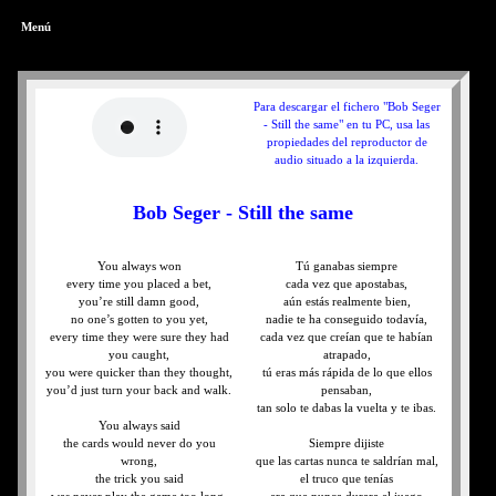
Menú
Para descargar el fichero "Bob Seger
- Still the same" en tu PC, usa las
propiedades del reproductor de
audio situado a la izquierda.
Bob Seger - Still the same
You always won
Tú ganabas siempre
every time you placed a bet,
cada vez que apostabas,
you’re still damn good,
aún estás realmente bien,
no one’s gotten to you yet,
nadie te ha conseguido todavía,
every time they were sure they had
cada vez que creían que te habían
you caught,
atrapado,
you were quicker than they thought,
tú eras más rápida de lo que ellos
you’d just turn your back and walk.
pensaban,
tan solo te dabas la vuelta y te ibas.
You always said
the cards would never do you
Siempre dijiste
wrong,
que las cartas nunca te saldrían mal,
the trick you said
el truco que tenías