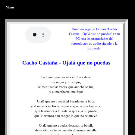
Menú
Para descargar el fichero "Cacho
Castaña - Ojalá que no puedas" en tu
PC, usa las propiedades del
reproductor de audio situado a la
izquierda.
Cacho Castaña - Ojalá que no puedas
Le mentí que por ella yo iba a dejar
mi mujer y mis hijos,
le mentí tantas veces, que anoche se fue,
y al marcharse, me dijo:
Ojalá que no puedas ni besarla en la boca,
y al mirarla en los ojos que sospeche que hay otra,
que le arranca a tu vida lo que ella no puede,
que le arranca a tu sangre lo que no se atreve.
Ojalá que no puedas destapar la botella
de tu vino caliente cuando duermas con ella,