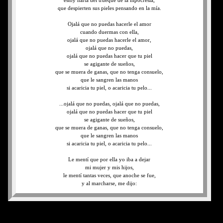
estoy harta del trueque de la hipocresía,
que despierten sus pieles pensando en la mía.
Ojalá que no puedas hacerle el amor
cuando duermas con ella,
ojalá que no puedas hacerle el amor,
ojalá que no puedas,
ojalá que no puedas hacer que tu piel
se agigante de sueños,
que se muera de ganas, que no tenga consuelo,
que le sangren las manos
si acaricia tu piel, o acaricia tu pelo...
...ojalá que no puedas, ojalá que no puedas,
ojalá que no puedas hacer que tu piel
se agigante de sueños,
que se muera de ganas, que no tenga consuelo,
que le sangren las manos
si acaricia tu piel, o acaricia tu pelo...
Le mentí que por ella yo iba a dejar
mi mujer y mis hijos,
le mentí tantas veces, que anoche se fue,
y al marcharse, me dijo:
Ojalá que no puedas, lo que hacías conmigo,
cabalgando en mi vientre te quedabas dormido,
y en tu boca dejaba mi tibio candor,