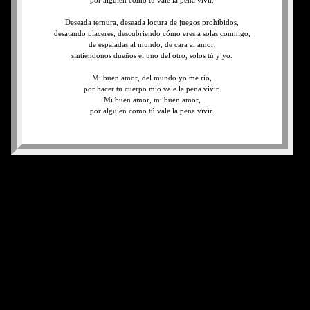
por alguien como tú vale la pena vivir.
Deseada ternura, deseada locura de juegos prohibidos,
desatando placeres, descubriendo cómo eres a solas conmigo,
de espaladas al mundo, de cara al amor,
sintiéndonos dueños el uno del otro, solos tú y yo.
Mi buen amor, del mundo yo me río,
por hacer tu cuerpo mío vale la pena vivir.
Mi buen amor, mi buen amor,
por alguien como tú vale la pena vivir.