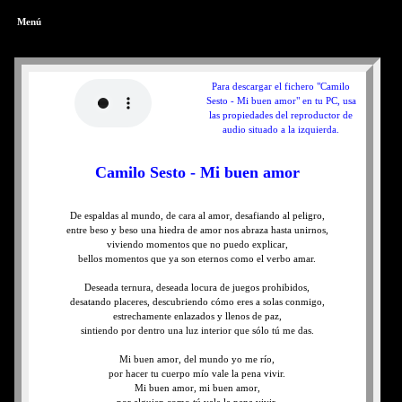
Menú
Para descargar el fichero "Camilo
Sesto - Mi buen amor" en tu PC, usa
las propiedades del reproductor de
audio situado a la izquierda.
Camilo Sesto - Mi buen amor
De espaldas al mundo, de cara al amor, desafiando al peligro,
entre beso y beso una hiedra de amor nos abraza hasta unirnos,
viviendo momentos que no puedo explicar,
bellos momentos que ya son eternos como el verbo amar.
Deseada ternura, deseada locura de juegos prohibidos,
desatando placeres, descubriendo cómo eres a solas conmigo,
estrechamente enlazados y llenos de paz,
sintiendo por dentro una luz interior que sólo tú me das.
Mi buen amor, del mundo yo me río,
por hacer tu cuerpo mío vale la pena vivir.
Mi buen amor, mi buen amor,