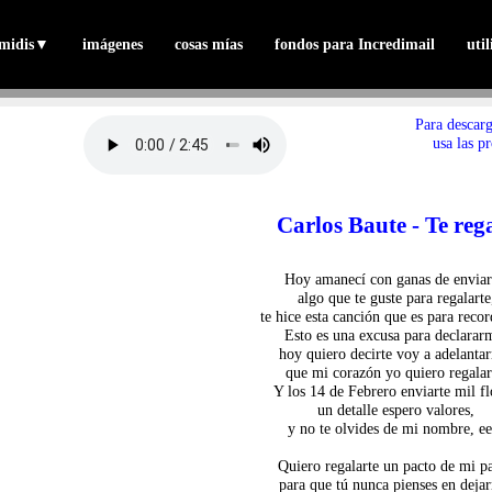
midis
▼
imágenes
cosas mías
fondos para Incredimail
uti
Para descarg
usa las p
Carlos Baute - Te reg
Hoy amanecí con ganas de enviar
algo que te guste para regalarte
te hice esta canción que es para reco
Esto es una excusa para declarar
hoy quiero decirte voy a adelanta
que mi corazón yo quiero regalar
Y los 14 de Febrero enviarte mil fl
un detalle espero valores,
y no te olvides de mi nombre, ee
Quiero regalarte un pacto de mi pa
para que tú nunca pienses en deja