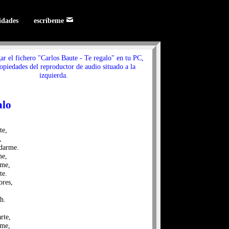
lidades
escríbeme
ar el fichero "Carlos Baute - Te regalo" en tu PC,
ropiedades del reproductor de audio situado a la
izquierda.
alo
te,
,
rdarme.
me,
rme,
te.
ores,
h.
rte,
rme,