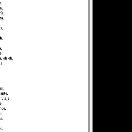
e.
a,
ría,
ña.
s,
h.
n,
e,
, eh eh.
la,
es,
lante,
 viaje.
e,
nce,
.
s,
eh