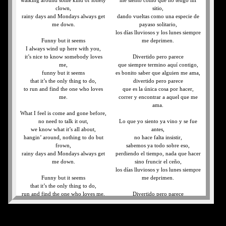
walking around some kind of lonely
me siento como que no tengo mi
clown,
sitio,
rainy days and Mondays always get
dando vueltas como una especie de
me down.
payaso solitario,
los días lluviosos y los lunes siempre
Funny but it seems
me deprimen.
I always wind up here with you,
it’s nice to know somebody loves
Divertido pero parece
me,
que siempre termino aquí contigo,
funny but it seems
es bonito saber que alguien me ama,
that it’s the only thing to do,
divertido pero parece
to run and find the one who loves
que es la única cosa por hacer,
me.
correr y encontrar a aquel que me
ama.
What I feel is come and gone before,
no need to talk it out,
Lo que yo siento ya vino y se fue
we know what it’s all about,
antes,
hangin’ around, nothing to do but
no hace falta insistir,
frown,
sabemos ya todo sobre eso,
rainy days and Mondays always get
perdiendo el tiempo, nada que hacer
me down.
sino fruncir el ceño,
los días lluviosos y los lunes siempre
Funny but it seems
me deprimen.
that it’s the only thing to do,
run and find the one who loves me.
Divertido pero parece
que es la única cosa por hacer,
What I feel is come and gone before,
correr y encontrar a aquel que me
no need to talk it out,
ama.