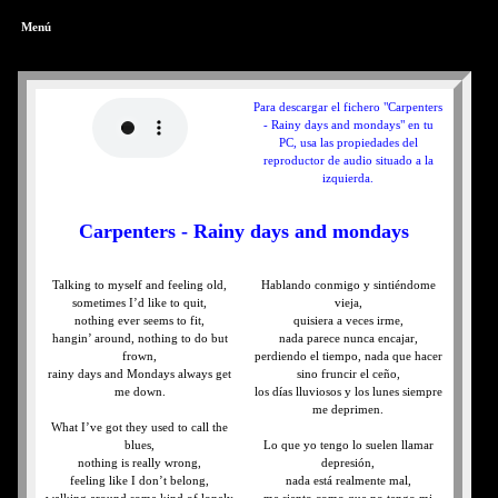
Menú
Para descargar el fichero "Carpenters
- Rainy days and mondays" en tu
PC, usa las propiedades del
reproductor de audio situado a la
izquierda.
Carpenters - Rainy days and mondays
Talking to myself and feeling old,
Hablando conmigo y sintiéndome
sometimes I’d like to quit,
vieja,
nothing ever seems to fit,
quisiera a veces irme,
hangin’ around, nothing to do but
nada parece nunca encajar,
frown,
perdiendo el tiempo, nada que hacer
rainy days and Mondays always get
sino fruncir el ceño,
me down.
los días lluviosos y los lunes siempre
me deprimen.
What I’ve got they used to call the
blues,
Lo que yo tengo lo suelen llamar
nothing is really wrong,
depresión,
feeling like I don’t belong,
nada está realmente mal,