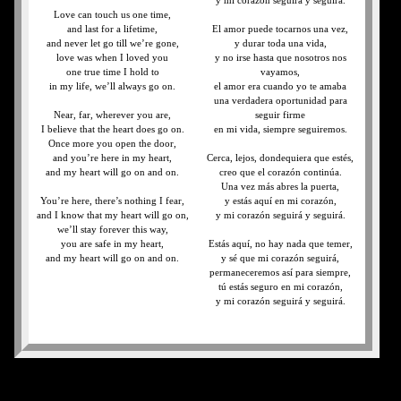
y mi corazón seguirá y seguirá.
Love can touch us one time,
and last for a lifetime,
El amor puede tocarnos una vez,
and never let go till we’re gone,
y durar toda una vida,
love was when I loved you
y no irse hasta que nosotros nos
one true time I hold to
vayamos,
in my life, we’ll always go on.
el amor era cuando yo te amaba
una verdadera oportunidad para
Near, far, wherever you are,
seguir firme
I believe that the heart does go on.
en mi vida, siempre seguiremos.
Once more you open the door,
and you’re here in my heart,
Cerca, lejos, dondequiera que estés,
and my heart will go on and on.
creo que el corazón continúa.
Una vez más abres la puerta,
You’re here, there’s nothing I fear,
y estás aquí en mi corazón,
and I know that my heart will go on,
y mi corazón seguirá y seguirá.
we’ll stay forever this way,
you are safe in my heart,
Estás aquí, no hay nada que temer,
and my heart will go on and on.
y sé que mi corazón seguirá,
permaneceremos así para siempre,
tú estás seguro en mi corazón,
y mi corazón seguirá y seguirá.