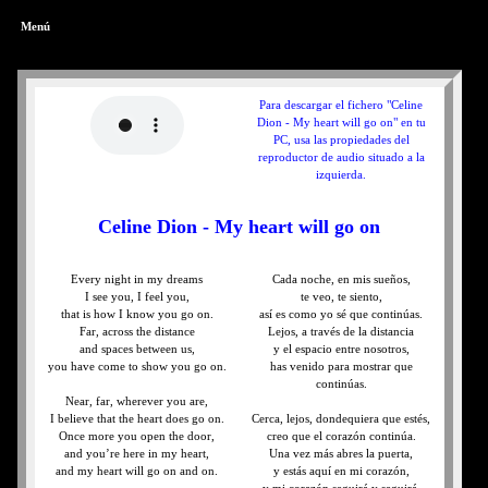
Menú
Para descargar el fichero "Celine
Dion - My heart will go on" en tu
PC, usa las propiedades del
reproductor de audio situado a la
izquierda.
Celine Dion - My heart will go on
Every night in my dreams
Cada noche, en mis sueños,
I see you, I feel you,
te veo, te siento,
that is how I know you go on.
así es como yo sé que continúas.
Far, across the distance
Lejos, a través de la distancia
and spaces between us,
y el espacio entre nosotros,
you have come to show you go on.
has venido para mostrar que
continúas.
Near, far, wherever you are,
I believe that the heart does go on.
Cerca, lejos, dondequiera que estés,
Once more you open the door,
creo que el corazón continúa.
and you’re here in my heart,
Una vez más abres la puerta,
and my heart will go on and on.
y estás aquí en mi corazón,