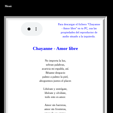
Menú
Para descargar el fichero "Chayanne
- Amor libre" en tu PC, usa las
propiedades del reproductor de
audio situado a la izquierda.
Chayanne - Amor libre
No importa la luz,
sobran palabras,
acaricia mi espalda, así.
Bésame despacio
palmo a palmo la piel,
ahoguemos juntos el placer.
Libérate y entrégate,
libérate y olvídate,
todo esto es amor.
Amor sin barreras,
amor sin fronteras,