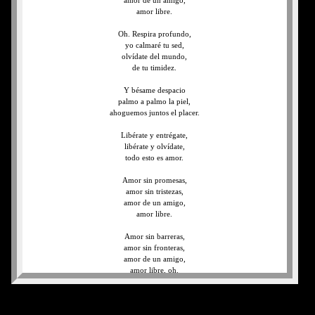
amor de un amigo,
amor libre.
Oh. Respira profundo,
yo calmaré tu sed,
olvídate del mundo,
de tu timidez.
Y bésame despacio
palmo a palmo la piel,
ahoguemos juntos el placer.
Libérate y entrégate,
libérate y olvídate,
todo esto es amor.
Amor sin promesas,
amor sin tristezas,
amor de un amigo,
amor libre.
Amor sin barreras,
amor sin fronteras,
amor de un amigo,
amor libre, oh.
Amor sin promesas,
amor sin tristezas,