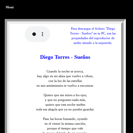
Menú
Para descargar el fichero "Diego
Torres - Sueños" en tu PC, usa las
propiedades del reproductor de
audio situado a la izquierda.
Diego Torres - Sueños
Cuando la noche se acerca,
hay algo en mi alma que vuelve a vibrar,
con la luz de las estrellas
en mis sentimientos te vuelvo a encontrar.
Quiero que me mires a los ojos,
y que no preguntes nada más,
quiero que esta noche sueltes
toda esa alegría que ya no puedes guardar.
Paso las horas fumando, oyendo
en el viento la misma canción,
porque el tiempo que vale