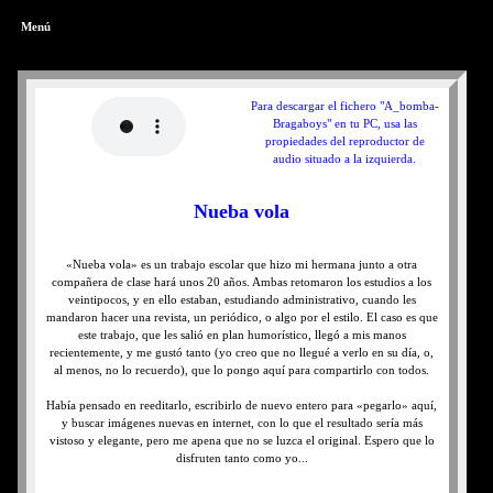
Menú
Para descargar el fichero "A_bomba-
Bragaboys" en tu PC, usa las
propiedades del reproductor de
audio situado a la izquierda.
Nueba vola
«Nueba vola» es un trabajo escolar que hizo mi hermana junto a otra
compañera de clase hará unos 20 años. Ambas retomaron los estudios a los
veintipocos, y en ello estaban, estudiando administrativo, cuando les
mandaron hacer una revista, un periódico, o algo por el estilo. El caso es que
este trabajo, que les salió en plan humorístico, llegó a mis manos
recientemente, y me gustó tanto (yo creo que no llegué a verlo en su día, o,
al menos, no lo recuerdo), que lo pongo aquí para compartirlo con todos.
Había pensado en reeditarlo, escribirlo de nuevo entero para «pegarlo» aquí,
y buscar imágenes nuevas en internet, con lo que el resultado sería más
vistoso y elegante, pero me apena que no se luzca el original. Espero que lo
disfruten tanto como yo...