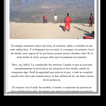
En ningún momento estuve nerviosa, al contrario; sabía y confiaba en que
todo saldría bien. Y el despegue fue un éxito, lo conseguí a la primera. Corrí
sin miedo, muy segura de lo que hacía, porque quería, deseaba volar. No le
tenía miedo al vacío, porque sabía que el parapente me sujetaría.
Pero, ¡ay, Señor! Lo complicado fue aterrizar. Cuando vi que se acercaba
estrepitosamente la tierra hacia mí, entonces sí tuve miedo, miedo de
romperme algo. Perdí la seguridad que tenía en el aire, y todo se complicó
cuando otro chico que tomaba tierra, lo hizo delante de mí, sin darse cuenta
de mi presencia.
El contacto con el suelo fue terrible, el miedo a romperme las piernas me
hizo echarlas hacia atrás, de manera que aterricé prácticamente en posición
horizontal. Consecuencias: el labio superior roto por dentro, hinchado, y por
fuera un rasguño, también en las manos y las rodillas tenía magulladuras. Los
pantalones vaqueros, con un siete bastante grande. Mi temor, al sentir la