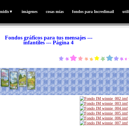
midis
▼
imágenes
cosas mías
fondos para Incredimail
uti
Fondos gráficos para tus mensajes ---
infantiles --- Página 4