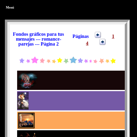
Menú
Fondos gráficos para tus
Páginas
1
mensajes --- romance-
4
parejas --- Página 2