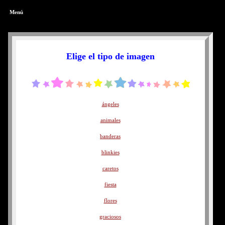
Menú
Elige el tipo de imagen
ángeles
animales
banderas
blinkies
caretos
fiesta
flores
graciosos