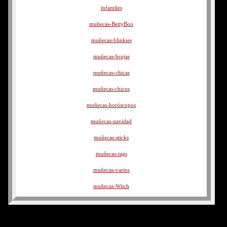
infantiles
muñecas-BettyBoo
muñecas-blinkies
muñecas-brujas
muñecas-chicas
muñecas-chicos
muñecas-horóscopos
muñecas-navidad
muñecas-sticks
muñecas-tags
muñecas-varios
muñecas-Witch
navidad
nenes