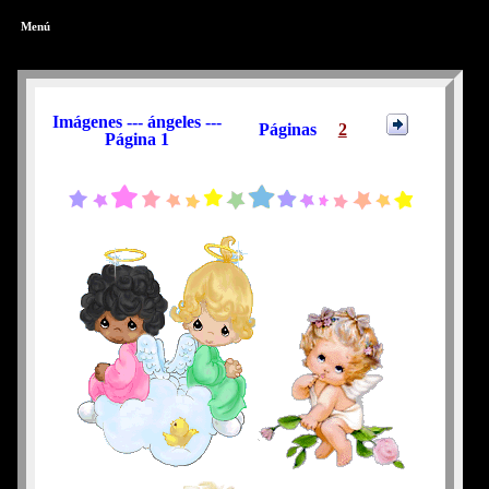
Menú
Imágenes --- ángeles ---
Páginas
2
Página 1