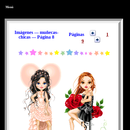
Menú
Imágenes --- muñecas-
Páginas
1
chicas --- Página 8
9