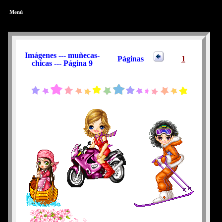
Menú
Imágenes --- muñecas-
Páginas
1
chicas --- Página 9