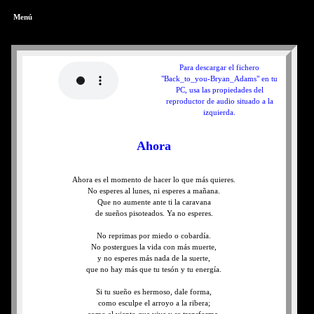
Menú
Para descargar el fichero
"Back_to_you-Bryan_Adams" en tu
PC, usa las propiedades del
reproductor de audio situado a la
izquierda.
Ahora
Ahora es el momento de hacer lo que más quieres.
No esperes al lunes, ni esperes a mañana.
Que no aumente ante ti la caravana
de sueños pisoteados. Ya no esperes.
No reprimas por miedo o cobardía.
No postergues la vida con más muerte,
y no esperes más nada de la suerte,
que no hay más que tu tesón y tu energía.
Si tu sueño es hermoso, dale forma,
como esculpe el arroyo a la ribera;