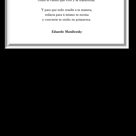
como el viento que vive y se transforma.
Y para que todo resulte a tu manera,
redacta para ti mismo tu norma
y convierte tu otoño en primavera.
Eduardo Manilowsky