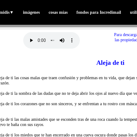
midis
▼
imágenes
cosas mías
fondos para Incredimail
uti
Para descarg
las propiedad
Aleja de ti
eja de ti las cosas malas que traen confusión y problemas en tu vida, que dejan
razón.
eja de ti la sombra de las dudas que no te deja abrir los ojos al nuevo día que v
eja de ti los corazones que no son sinceros, y se enfrentan a tu rostro con másc
eja de ti las malas amistades que se esconden tras de una roca cuando la tempest
evo te baña con sus rayos.
eja de ti los miedos que te han encerrado en una cueva oscura donde pasas los d