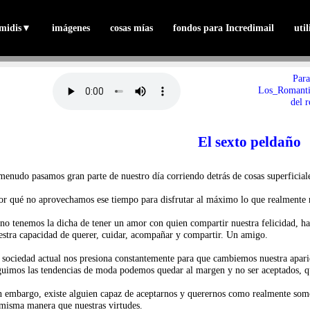
midis
▼
imágenes
cosas mías
fondos para Incredimail
uti
Para
Los_Romantic
del r
El sexto peldaño
menudo pasamos gran parte de nuestro día corriendo detrás de cosas superficial
or qué no aprovechamos ese tiempo para disfrutar al máximo lo que realmente 
 no tenemos la dicha de tener un amor con quien compartir nuestra felicidad, ha
estra capacidad de querer, cuidar, acompañar y compartir. Un amigo.
 sociedad actual nos presiona constantemente para que cambiemos nuestra aparien
guimos las tendencias de moda podemos quedar al margen y no ser aceptados, q
n embargo, existe alguien capaz de aceptarnos y querernos como realmente somo
 misma manera que nuestras virtudes.