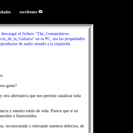
lidades
escríbeme
 descargar el fichero "The_Comancheros-
os_de_la_Guitarra" en tu PC, usa las propiedades
eproductor de audio situado a la izquierda.
es.
nos gusta?
y otra alternativa que nos permite canalizar toda
cia y nuestro estilo de vida. Parece que si no
ueridos o bienvenidos.
s, reconociendo y tolerando nuestros defectos, de