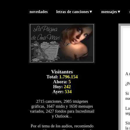
novedades
letras de canciones
▼
mensajes
▼
Visitantes
A 
Total:
1.796.154
Ahora:
5
¿P
Hoy:
242
Ayer:
534
Si
nu
2715 canciones, 2985 imágenes
gráficas, 1647 midis y 1650 mensajes
La
variados, 2427 fondos para Incredimail
se
y Outlook...
Si
Por el tema de los audios, recomiendo
la