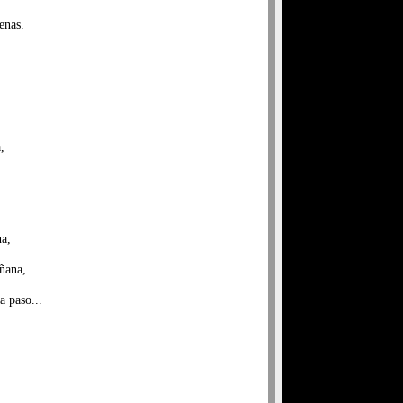
enas.
,
na,
añana,
a paso...