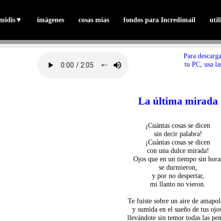
midis
▼
imágenes
cosas mías
fondos para Incredimail
uti
Para descarg
tu PC, usa la
La última mirada
¡Cuántas cosas se dicen
sin decir palabra!
¡Cuántas cosas se dicen
con una dulce mirada!
Ojos que en un tiempo sin hora
se durmieron,
y por no despertar,
mi llanto no vieron.
Te fuiste sobre un aire de amapol
y sumida en el sueño de tus ojo
llevándote sin temor todas las pen