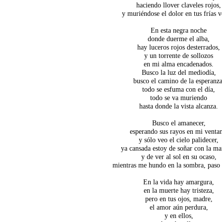
haciendo llover claveles rojos,
y muriéndose el dolor en tus frías v
En esta negra noche
donde duerme el alba,
hay luceros rojos desterrados,
y un torrente de sollozos
en mi alma encadenados.
Busco la luz del mediodía,
busco el camino de la esperanza
todo se esfuma con el día,
todo se va muriendo
hasta donde la vista alcanza.
Busco el amanecer,
esperando sus rayos en mi venta
y sólo veo el cielo palidecer,
ya cansada estoy de soñar con la m
y de ver al sol en su ocaso,
mientras me hundo en la sombra, paso 
En la vida hay amargura,
en la muerte hay tristeza,
pero en tus ojos, madre,
el amor aún perdura,
y en ellos,