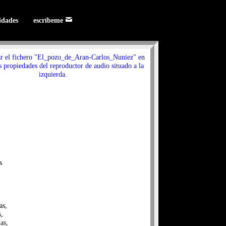
lidades
escríbeme
ar el fichero "El_pozo_de_Aran-Carlos_Nuniez" en
s propiedades del reproductor de audio situado a la
izquierda.
s
as,
s,
as,