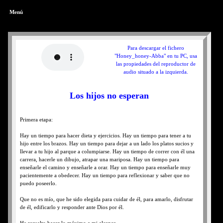
Menú
Para descargar el fichero
"Honey_honey-Abba" en tu PC, usa
las propiedades del reproductor de
audio situado a la izquierda.
Los hijos no esperan
Primera etapa:
Hay un tiempo para hacer dieta y ejercicios. Hay un tiempo para tener a tu
hijo entre los brazos. Hay un tiempo para dejar a un lado los platos sucios y
llevar a tu hijo al parque a columpiarse. Hay un tiempo de correr con él una
carrera, hacerle un dibujo, atrapar una mariposa. Hay un tiempo para
enseñarle el camino y enseñarle a orar. Hay un tiempo para enseñarle muy
pacientemente a obedecer. Hay un tiempo para reflexionar y saber que no
puedo poseerlo.
Que no es mío, que he sido elegida para cuidar de él, para amarlo, disfrutar
de él, edificarlo y responder ante Dios por él.