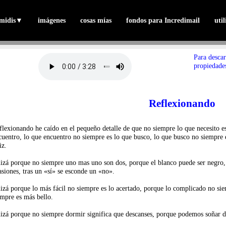
midis
▼
imágenes
cosas mías
fondos para Incredimail
uti
Para descar
propiedades
Reflexionando
flexionando he caído en el pequeño detalle de que no siempre lo que necesito es
cuentro, lo que encuentro no siempre es lo que busco, lo que busco no siempre 
iz.
izá porque no siempre uno mas uno son dos, porque el blanco puede ser negro, 
asiones, tras un «sí» se esconde un «no».
izá porque lo más fácil no siempre es lo acertado, porque lo complicado no sie
empre es más bello.
izá porque no siempre dormir significa que descanses, porque podemos soñar d