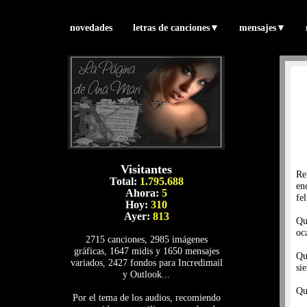
novedades
letras de canciones
▼
mensajes
▼
Visitantes
Re
Total:
1.795.688
en
Ahora:
5
fel
Hoy:
310
Ayer:
813
Qu
oc
2715 canciones, 2985 imágenes
gráficas, 1647 midis y 1650 mensajes
Qu
variados, 2427 fondos para Incredimail
si
y Outlook...
Qu
Por el tema de los audios, recomiendo