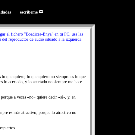
lidades
escríbeme
gar el fichero "Boadicea-Enya" en tu PC, usa las
 del reproductor de audio situado a la izquierda.
 lo que quiero, lo que quiero no siempre es lo que
es lo acertado, y lo acertado no siempre me hace
porque a veces «no» quiere decir «sí», y, en
mpre es más atractivo, porque lo atractivo no
espiertos.