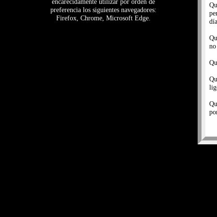
encarecidamente utilizar por orden de
Qu
preferencia los siguientes navegadores:
pe
Firefox, Chrome, Microsoft Edge.
dí
Qu
no
Qu
Qu
li
Qu
po