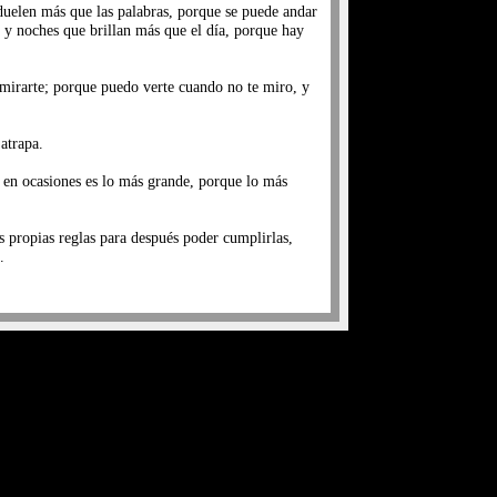
duelen más que las palabras, porque se puede andar
 y noches que brillan más que el día, porque hay
n mirarte; porque puedo verte cuando no te miro, y
atrapa.
 en ocasiones es lo más grande, porque lo más
s propias reglas para después poder cumplirlas,
.