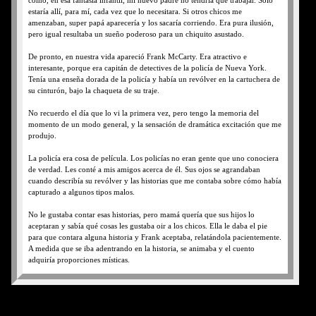
cómo, en esa fantasía infantil, mi nuevo padre no tendría que trabajar. Sólo
estaría allí, para mí, cada vez que lo necesitara. Si otros chicos me
amenzaban, super papá aparecería y los sacaría corriendo. Era pura ilusión,
pero igual resultaba un sueño poderoso para un chiquito asustado.
De pronto, en nuestra vida apareció Frank McCarty. Era atractivo e
interesante, porque era capitán de detectives de la policía de Nueva York.
Tenía una enseña dorada de la policía y había un revólver en la cartuchera de
su cinturón, bajo la chaqueta de su traje.
No recuerdo el día que lo vi la primera vez, pero tengo la memoria del
momento de un modo general, y la sensación de dramática excitación que me
produjo.
La policía era cosa de película. Los policías no eran gente que uno conociera
de verdad. Les conté a mis amigos acerca de él. Sus ojos se agrandaban
cuando describía su revólver y las historias que me contaba sobre cómo había
capturado a algunos tipos malos.
No le gustaba contar esas historias, pero mamá quería que sus hijos lo
aceptaran y sabía qué cosas les gustaba oir a los chicos. Ella le daba el pie
para que contara alguna historia y Frank aceptaba, relatándola pacientemente.
A medida que se iba adentrando en la historia, se animaba y el cuento
adquiría proporciones místicas.
Un día, mamá me preguntó cómo me sentiría si se casara con Frank. A esa
altura, yo estaba realmente atrapado. Él me había llevado a un partido de los
Giants en la Cancha de Polo. Habíamos ido juntos a Coney Island. Hablaba