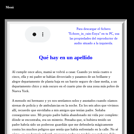
Menú
Para descargar el fichero
"Echoes_in_rain-Enya" en tu PC, usa
las propiedades del reproductor de
audio situado a la izquierda.
Qué hay en un apellido
Al cumplir once años, mamá se volvió a casar. Cuando yo tenía cuatro o
cinco, ella y mi padre se habían divorciado y pasamos de un brillante y
alegre departamento de planta baja en un barrio seguro de clase media, a un
departamento chico y más oscuro en el cuarto piso de una zona más pobre de
Nueva York.
A menudo mi hermano y yo nos sentíamos solos y asustados cuando oíamos
sirenas de policía y de ambulancias en la noche. En los seis años que vivimos
allí, recuerdo que envidiaba a mis amigos que tenían padre. Soñaba
conseguirme uno. Mi propio padre había abandonado mi vida por completo:
dónde se encontraba, era un misterio. Pensaba que, si hubiera tenido un
padre habría sido un poderoso guardián que me defendería mágicamente
contra los muchos peligros que sentía que había enfrentado en la calle. No sé