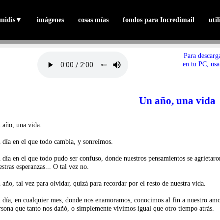
midis
▼
imágenes
cosas mías
fondos para Incredimail
uti
Para descarg
en tu PC, usa
Un año, una vida
 año, una vida.
 día en el que todo cambia, y sonreímos.
 día en el que todo pudo ser confuso, donde nuestros pensamientos se agrietar
estras esperanzas... O tal vez no.
 año, tal vez para olvidar, quizá para recordar por el resto de nuestra vida.
 día, en cualquier mes, donde nos enamoramos, conocimos al fin a nuestro amo
rsona que tanto nos dañó, o simplemente vivimos igual que otro tiempo atrás.