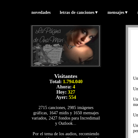
novedades
letras de canciones
▼
mensajes
▼
Visitantes
Un
Total:
1.794.040
Ahora:
4
Un
Hoy:
327
Ayer:
554
Un
nu
2715 canciones, 2985 imágenes
gráficas, 1647 midis y 1650 mensajes
Un
variados, 2427 fondos para Incredimail
y Outlook...
Un
pe
Por el tema de los audios, recomiendo