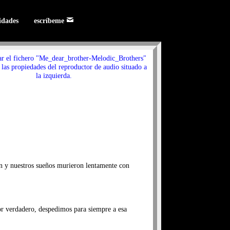
lidades
escríbeme
ar el fichero "Me_dear_brother-Melodic_Brothers"
 las propiedades del reproductor de audio situado a
la izquierda.
on y nuestros sueños murieron lentamente con
r verdadero, despedimos para siempre a esa