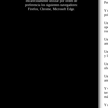
encarecidamente utilizar por orden de
Pe
preferencia los siguientes navegadores:
Firefox, Chrome, Microsoft Edge.
Y 
po
Un
op
ro
Un
am
Un
y 
Un
ol
Un
am
Y 
te
má
Y 