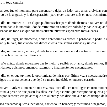
ro... todo cambia.
tal vez, fue el momento para encontrar o dejar de lado, para amar u olvidar com
lvo de la angustia y la desesperación, para creer una vez más en nosotros mismo
 día, un momento... en el que pudimos saber para dónde íbamos o tal vez no, d
ortunidad o la inacción; donde estuvimos en completa soledad y nadie se apiadó 
deados de todo eso que soñamos durante nuestras esperanzas más audaces.
 día, un lugar, un momento, donde aprendimos a crecer, a perdonar, a pedir, a dej
ar, y tal vez, fue cuando nos dimos cuenta que somos valiosos y únicos.
 día, un momento, un año, donde todo cambia, donde todo se transforma, donde 
los hechos marcan la diferencia.
 año más... donde esperamos dar lo mejor y recibir otro tanto, donde reímos,
vidamos, quisimos, amamos, rezamos, y finalmente nos encontramos.
 día, en el que tuvimos la oportunidad de mirar por última vez a nuestra madre,
igos o... a esa persona que dejó su marca indeleble en nuestro corazón.
volver... volver a intentarlo una vez más, otro día, en otro lugar, en otro mom
rmina a pesar de que pasen los años, ese fuego eterno que siempre nos quema p
s por recorrer, esa palabra que nos alienta y nos dice que aún no es tiempo de b
nos quedamos quietos, pensando, haciendo un balance; y asentimos o negamos,