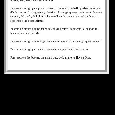
música, leer, sentir a un ser humano.
Búscate un amigo para poder contar lo que se vio de bello y triste durante el
día, los gustos, las angustias y alegrías. Un amigo que sepa conversar de cosas
simples, del rocío, de la lluvia, las estrellas y los recuerdos de la infancia y,
sobre todo, de cosas íntimas.
Búscate un amigo que no tenga miedo de decirte un defecto, y, cuando lo
haga, sepa cómo hacerlo.
Búscate un amigo que te diga que vale la pena vivir, un amigo que crea en ti.
Búscate un amigo para tener conciencia de que todavía estás vivo.
Pero, sobre todo, búscate un amigo que, de la mano, te lleve a Dios.