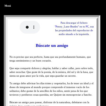
Menú
Para descargar el fichero
"Penny_Lane-Beatles" en tu PC, usa
las propiedades del reproductor de
audio situado a la izquierda.
Búscate un amigo
No es preciso que sea perfecto, basta que sea profundamente humano, que
tenga sentimientos y un buen corazón.
Que sepa compartir dolores y alegrías, hablar y saber callar, pero sobre todo,
saber escuchar. Que guste de la poesía, de la música, del sol y de la luna, que
sienta un gran amor por la vida, que sepa guardar un secreto.
Tu amigo debe adivinar los días tristes y respetarlos, ha de tener un ideal y el
deseo de integrarse al mundo porque comprende el inmenso vacío de los
solitarios; debe gustar de la sencillez de los niños, sentir pena de los que
tuvieron y perdieron cosas queridas, ser Quijote sin menospreciar a Sancho.
Búscate un amigo para pasear, disfrutar de la naturaleza, deleitarse con la