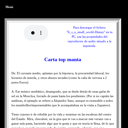
Menú
Para descargar el fichero
"It_s_a_small_world-Disney" en tu
PC, usa las propiedades del
reproductor de audio situado a la
izquierda.
Carta top manta
De: El currante medio, aplastao por la hipoteca, la precariedad laboral, los
horarios de mierda, y otros abusos sociales (como la caña de cerveza a 2
putos Euros).
A: Ese músico mediático, desangrado, que se duele detrás de unas gafas de
sol en la Moncloa, forrado de pasta hasta los pendientes. (Por si no captáis las
sutilezas, el ejemplo se refiere a Alejandro Sanz, aunque es extensible a todos
los membrillos/impresentables que le acompañaban en la visita a Zapatero).
Tiene cojones ir de rebelde por la vida y terminar en las escaleras del centro
del Estado. Mira, chavalote, en la gira que te vas a marcar este verano vas a
ganar más pasta, haciendo algo que te gusta y que en teoría te llena, de lo que