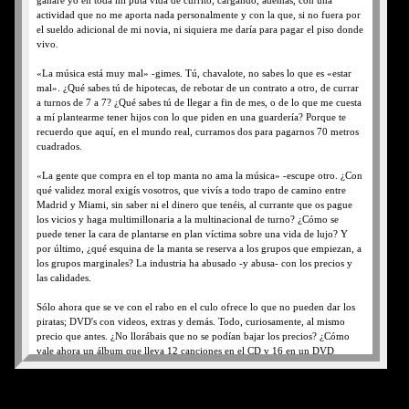
ganaré yo en toda mi puta vida de currito, cargando, además, con una
actividad que no me aporta nada personalmente y con la que, si no fuera por
el sueldo adicional de mi novia, ni siquiera me daría para pagar el piso donde
vivo.
«La música está muy mal» -gimes. Tú, chavalote, no sabes lo que es «estar
mal». ¿Qué sabes tú de hipotecas, de rebotar de un contrato a otro, de currar
a turnos de 7 a 7? ¿Qué sabes tú de llegar a fin de mes, o de lo que me cuesta
a mí plantearme tener hijos con lo que piden en una guardería? Porque te
recuerdo que aquí, en el mundo real, curramos dos para pagarnos 70 metros
cuadrados.
«La gente que compra en el top manta no ama la música» -escupe otro. ¿Con
qué validez moral exigís vosotros, que vivís a todo trapo de camino entre
Madrid y Miami, sin saber ni el dinero que tenéis, al currante que os pague
los vicios y haga multimillonaria a la multinacional de turno? ¿Cómo se
puede tener la cara de plantarse en plan víctima sobre una vida de lujo? Y
por último, ¿qué esquina de la manta se reserva a los grupos que empiezan, a
los grupos marginales? La industria ha abusado -y abusa- con los precios y
las calidades.
Sólo ahora que se ve con el rabo en el culo ofrece lo que no pueden dar los
piratas; DVD's con videos, extras y demás. Todo, curiosamente, al mismo
precio que antes. ¿No llorábais que no se podían bajar los precios? ¿Cómo
vale ahora un álbum que lleva 12 canciones en el CD y 16 en un DVD
(verídico) lo mismo que antes el mismo álbum con el CD a pelo? ¿Cómo
puede valer un mismo álbum en España 18 euros y en Alemania
(contrastado) 20 cuando los alemanes ganan más del doble que un español?