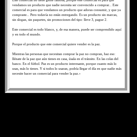
Este comercial no tiene gente famosa, porque este comercial es para que
vendamos un producto que nadie necesita ser convencido a comprar... Este
comercial es para que vendamos un producto que adoras consumir, y que ya
compraste... Pero todavía no están entregando. Es un producto sin marcas,
sin slogan, sin paquetes, sin promociones del tipo: lleve 3, pague 2.
Este comercial es todo blanco, y, de esa manera, puede ser comprendido aquí
y en todo el mundo.
Porque el producto que este comercial quiere vender es la paz.
Mientras las personas que necesitan comprar la paz no compran, haz eso:
llénate de la paz que aún tienes en casa, úsala en el tránsito. En las colas del
banco. En el fútbol. Paz es un producto interesante, porque cuanto más lo
usas, más lo tienes. Y si todos lo usaran, podría llegar el día en que nadie más
necesite hacer un comercial para vender la paz.»