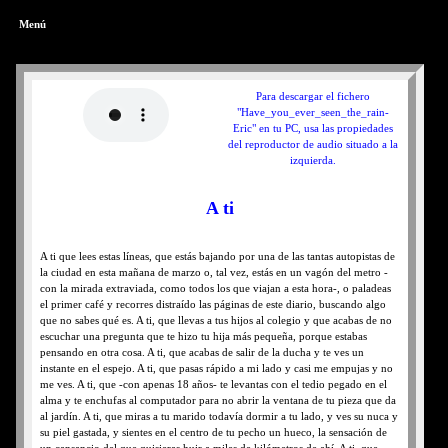
Menú
Para descargar el fichero
"Have_you_ever_seen_the_rain-
Eric" en tu PC, usa las propiedades
del reproductor de audio situado a la
izquierda.
A ti
A ti que lees estas líneas, que estás bajando por una de las tantas autopistas de
la ciudad en esta mañana de marzo o, tal vez, estás en un vagón del metro -
con la mirada extraviada, como todos los que viajan a esta hora-, o paladeas
el primer café y recorres distraído las páginas de este diario, buscando algo
que no sabes qué es. A ti, que llevas a tus hijos al colegio y que acabas de no
escuchar una pregunta que te hizo tu hija más pequeña, porque estabas
pensando en otra cosa. A ti, que acabas de salir de la ducha y te ves un
instante en el espejo. A ti, que pasas rápido a mi lado y casi me empujas y no
me ves. A ti, que -con apenas 18 años- te levantas con el tedio pegado en el
alma y te enchufas al computador para no abrir la ventana de tu pieza que da
al jardín. A ti, que miras a tu marido todavía dormir a tu lado, y ves su nuca y
su piel gastada, y sientes en el centro de tu pecho un hueco, la sensación de