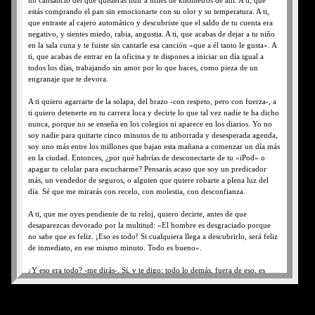
un cansancio del que quisieras huir a miles de kilómetros de ahí. A ti, que
estás comprando el pan sin emocionarte con su olor y su temperatura. A ti,
que entraste al cajero automático y descubriste que el saldo de tu cuenta era
negativo, y sientes miedo, rabia, angustia. A ti, que acabas de dejar a tu niño
en la sala cuna y te fuiste sin cantarle esa canción «que a él tanto le gusta». A
ti, que acabas de entrar en la oficina y te dispones a iniciar un día igual a
todos los días, trabajando sin amor por lo que haces, como pieza de un
engranaje que te devora.
A ti quiero agarrarte de la solapa, del brazo -con respeto, pero con fuerza-, a
ti quiero detenerte en tu carrera loca y decirte lo que tal vez nadie te ha dicho
nunca, porque no se enseña en los colegios ni aparece en los diarios. Yo no
soy nadie para quitarte cinco minutos de tu atiborrada y desesperada agenda,
soy uno más entre los millones que bajan esta mañana a comenzar un día más
en la ciudad. Entonces, ¿por qué habrías de desconectarte de tu «iPod» o
apagar tu celular para escucharme? Pensarás acaso que soy un predicador
más, un vendedor de seguros, o alguien que quiere robarte a plena luz del
día. Sé que me mirarás con recelo, con molestia, con desconfianza.
A ti, que me oyes pendiente de tu reloj, quiero decirte, antes de que
desaparezcas devorado por la multitud: «El hombre es desgraciado porque
no sabe que es feliz. ¡Eso es todo! Si cualquiera llega a descubrirlo, será feliz
de inmediato, en ese mismo minuto. Todo es bueno».
¿Y eso era todo? -me dirás-. Sí, y te digo: todo lo demás, fuera de eso, es
nada.
Si te he agarrado de la solapa y te he abordado a esta hora de la mañana de