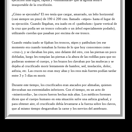
ejecución más digna, rápida y «humanitaria» que la agonía lenta e
insoportable de la crucifixión.
¿Cómo se ejecutaba? El reo tenía que cargar, amarrado, un leño horizontal
(casi siempre un pino) de 190 ó 200 cms. llamado «stipes» hasta el lugar de
su ejecución. Cuando llegaban, era izado en el «patibulum» (parte vertical de
la cruz que podía ser un tronco colocado o un árbol especialmente podado),
utilizando cuerdas que pasaban por encima de ese tronco.
Cuando estaba izado se fijaban los troncos, stipes y patibulum (en ese
momento era cuando tomaban la forma de lo que hoy conocemos como
«cruz»), y se clavaban los pies, uno delante del otro, con las piernas un poco
dobladas, luego les rompían las piernas a la altura de las rodillas para que no
pudieran sostener el cuerpo, y los brazos los clavaban por las muñecas y se
dejaba al crucificado morir lentamente de hambre, sed, insolación, dolor,
asfixia, etc. Las cruces no eran muy altas y los reos más fuertes podían tardar
entre 3 y 5 días en morir.
Durante este tiempo, los crucificados eran atacados por alimañas, quienes
devoraban sus extremidades inferiores. Con el tiempo, en un acto de
«misericordia», las cruces fueron hechas más altas. Los médicos forenses
dicen que el cuerpo humano en esta situación sufre una asfixia gradual, y
para obtener aire, el crucificado debía levantarse a la fuerza sobre los clavos,
que al mismo tiempo desgarraban la carne y los nervios del antebrazo.
Cada esfuerzo para respirar representaba una vez más para su cuerpo otra
caída sobre los brazos, al no poder sostenerse sobre las piernas que estaban
rotas. Luego de un tiempo... el reo moría de asfixia. Los más grandes