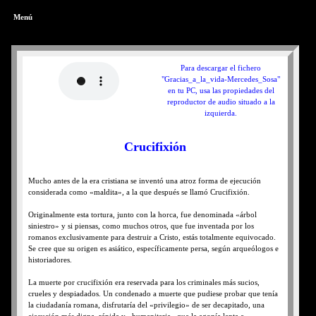
Menú
Para descargar el fichero
"Gracias_a_la_vida-Mercedes_Sosa"
en tu PC, usa las propiedades del
reproductor de audio situado a la
izquierda.
Crucifixión
Mucho antes de la era cristiana se inventó una atroz forma de ejecución
considerada como «maldita», a la que después se llamó Crucifixión.
Originalmente esta tortura, junto con la horca, fue denominada «árbol
siniestro» y si piensas, como muchos otros, que fue inventada por los
romanos exclusivamente para destruir a Cristo, estás totalmente equivocado.
Se cree que su origen es asiático, específicamente persa, según arqueólogos e
historiadores.
La muerte por crucifixión era reservada para los criminales más sucios,
crueles y despiadados. Un condenado a muerte que pudiese probar que tenía
la ciudadanía romana, disfrutaría del «privilegio» de ser decapitado, una